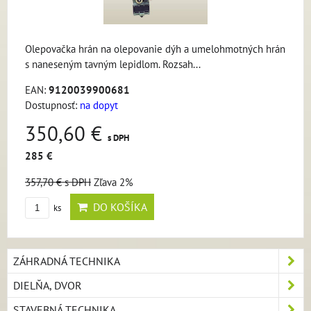
Olepovačka hrán na olepovanie dýh a umelohmotných hrán
s naneseným tavným lepidlom. Rozsah...
EAN:
9120039900681
Dostupnosť:
na dopyt
350,60 €
s DPH
285 €
357,70 €
s DPH
Zľava 2%
DO KOŠÍKA
ks
ZÁHRADNÁ TECHNIKA
DIELŇA, DVOR
STAVEBNÁ TECHNIKA