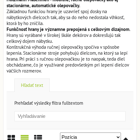
stacionárne, automatické olepovačky.
Základnou funkciou hrany je uzavrieť spoj dosky na
nábytkových dielcoch tak, aby sa do neho nedostala vlhkosť,
ktorá by ho zničila.
Funkčnosť hrany je významne prepojená s celkovým dizajnom
.
Hrany sú vyrábané v širokej škále dekórov a dokresľujú tak
celkový dojem nábytku.
Konštrukčná výhoda ručnej olepovačky spočíva v spôsobe
lepenia. Stacionárne stroje pohybujú dielcom, na ktorý sa lepí
hrana. Pri práci s ručnou olepovačkou je to naopak, teda diel
obchádzame, čo je využívané predovšetkým pri lepení dielcov
väčších rozmerov.
Hľadať text
Prehľadať výsledky filtra fulltextom