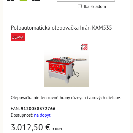
Iba skladom
Mriežka
Zoznam
Tabuľka
Poloautomatická olepovačka hrán KAM535
ZĽAVA
Olepovačka nie len rovné hrany rôznych tvarových dielcov.
EAN:
9120058372766
Dostupnosť:
na dopyt
3.012,50 €
s DPH