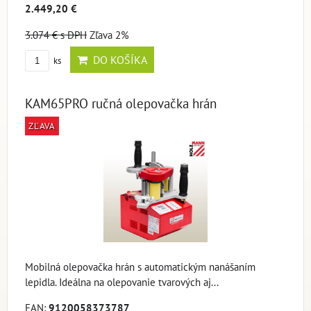
2.449,20 €
3.074 €
s DPH
Zľava 2%
DO KOŠÍKA
ks
KAM65PRO ručná olepovačka hrán
ZĽAVA
Mobilná olepovačka hrán s automatickým nanášaním
lepidla. Ideálna na olepovanie tvarových aj...
EAN:
9120058373787