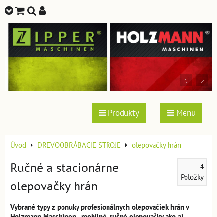
Produkty
Menu
Úvod
DREVOOBRÁBACIE STROJE
olepovačky hrán
Ručné a stacionárne
4
Položky
olepovačky hrán
Vybrané typy z ponuky profesionálnych olepovačiek hrán v
Holzmann Maschinen - mobilné, ručné olepovačky ako aj