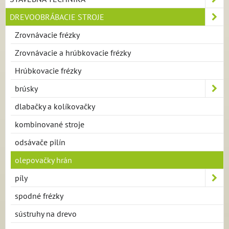
DREVOOBRÁBACIE STROJE
Zrovnávacie frézky
Zrovnávacie a hrúbkovacie frézky
Hrúbkovacie frézky
brúsky
dlabačky a kolíkovačky
kombinované stroje
odsávače pilín
olepovačky hrán
píly
spodné frézky
sústruhy na drevo