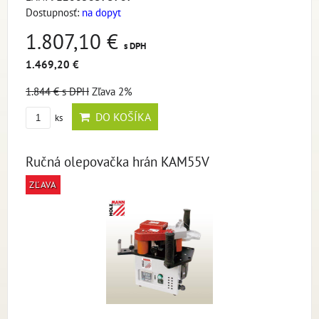
Dostupnosť:
na dopyt
1.807,10 €
s DPH
1.469,20 €
1.844 €
s DPH
Zľava 2%
DO KOŠÍKA
ks
Ručná olepovačka hrán KAM55V
ZĽAVA