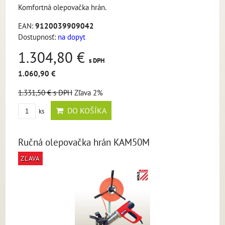
Komfortná olepovačka hrán.
EAN:
9120039909042
Dostupnosť:
na dopyt
1.304,80 €
s DPH
1.060,90 €
1.331,50 €
s DPH
Zľava 2%
DO KOŠÍKA
ks
Ručná olepovačka hrán KAM50M
ZĽAVA