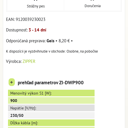
Doručenia
Strážny pes
EAN:
9120039230023
Dostupnosť:
3 - 14 dní
Geis
•
8,20 €
•
Osobne, na pobočke
Výrobca:
ZIPPER
+
prehľad parametrov ZI-DWP900
Menovitý výkon S1 [W]:
900
Napätie [V/Hz]:
230/50
Dĺžka kábla [m]: