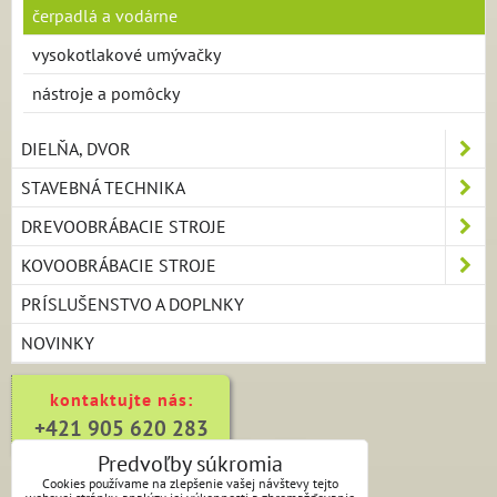
čerpadlá a vodárne
vysokotlakové umývačky
nástroje a pomôcky
DIELŇA, DVOR
STAVEBNÁ TECHNIKA
DREVOOBRÁBACIE STROJE
KOVOOBRÁBACIE STROJE
PRÍSLUŠENSTVO A DOPLNKY
NOVINKY
kontaktujte nás:
+421 905 620 283
Predvoľby súkromia
Cookies používame na zlepšenie vašej návštevy tejto