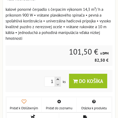
kalové ponorné čerpadlo s čerpacím výkonom 14,3 m³/ h a
príkonom 900 W • vrátane plavákového spínača • pevná a
spoľahlivá konštrukcia • univerzálna hadicová prípojka • vysoko
kvalitné puzdro z nerezovej ocele • vrátane rukoväte a 10 m
kábla • jednoduchá a pohodlná manipulácia vďaka nízkej
hmotnosti
101,50 €
s DPH
82,50 €
DO KOŠÍKA
ks
Pridať k Obľúbeným
Pridať do zoznamu
Otázka k produktu