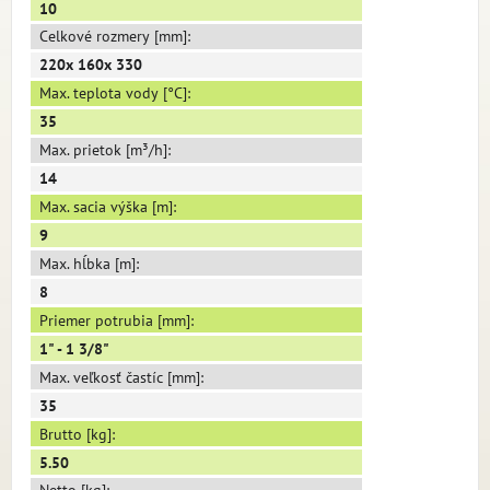
10
Celkové rozmery [mm]:
220x 160x 330
Max. teplota vody [°C]:
35
Max. prietok [m³/h]:
14
Max. sacia výška [m]:
9
Max. hĺbka [m]:
8
Priemer potrubia [mm]:
1" - 1 3/8"
Max. veľkosť častíc [mm]:
35
Brutto [kg]:
5.50