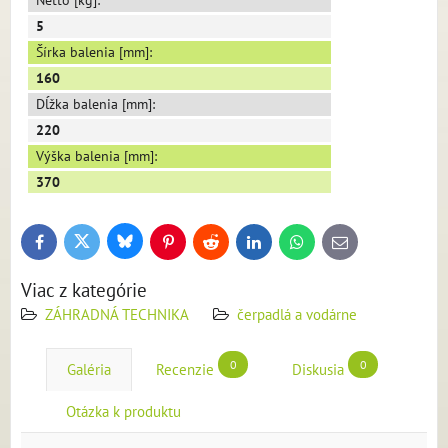
Netto [kg]:
5
Šírka balenia [mm]:
160
Dĺžka balenia [mm]:
220
Výška balenia [mm]:
370
Bluesky
Twitter
Facebook
Pinterest
Reddit
LinkedIn
WhatsApp
E-
mail
Viac z kategórie
ZÁHRADNÁ TECHNIKA
čerpadlá a vodárne
0
0
Galéria
Recenzie
Diskusia
Otázka k produktu