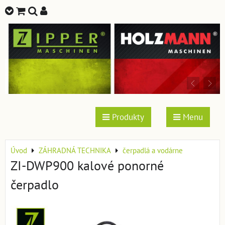
Produkty
Menu
Úvod
ZÁHRADNÁ TECHNIKA
čerpadlá a vodárne
ZI-DWP900 kalové ponorné
čerpadlo