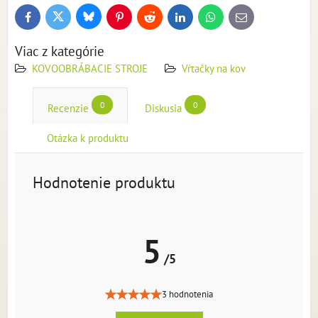
Bluesky
Twitter
Facebook
Pinterest
Reddit
LinkedIn
WhatsApp
E-
mail
Viac z kategórie
KOVOOBRÁBACIE STROJE
Vŕtačky na kov
0
0
Recenzie
Diskusia
Otázka k produktu
Hodnotenie produktu
5
/5
3 hodnotenia