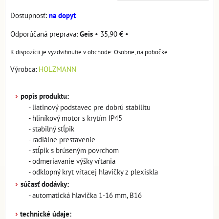
Dostupnosť:
na dopyt
Geis
•
35,90 €
•
Osobne, na pobočke
Výrobca:
HOLZMANN
›
popis produktu:
- liatinový podstavec pre dobrú stabilitu
- hliníkový motor s krytím IP45
- stabilný stĺpik
- radiálne prestavenie
- stĺpik s brúseným povrchom
- odmeriavanie výšky vŕtania
- odklopný kryt vŕtacej hlavičky z plexiskla
›
súčasť dodávky:
- automatická hlavička 1-16 mm, B16
›
technické údaje: