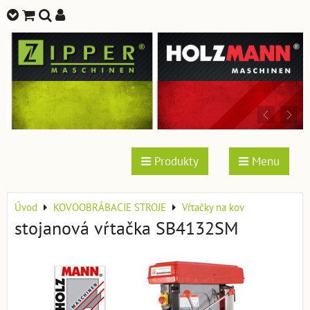
Produkty
Menu
Úvod
KOVOOBRÁBACIE STROJE
Vŕtačky na kov
stojanová vŕtačka SB4132SM