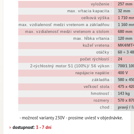
vyloženie :
257 mm
max. vŕtacia kapacita :
32 mm
celková výška :
1 710 m
max. vzdialenosť medzi vretenom a základňou :
1 160 m
max. vzdialenosť medzi vretenom a stolom :
680 mm
max. hĺbka vŕtania :
120 mm
kužeľ vretena :
MK4/MT
otáčky :
60 ÷ 3 4
počet rýchlostí :
24
2-rýchlostný motor S1 (100%)/ S6 výkon :
700/1 100
napájacie napätie :
400 V
základňa :
580 x 4
veľkosť stola :
475 x 4
hmotnosť :
143 kg
rozmery :
570 x 87
chod :
pravý / ľ
- možnosť varianty 230V - prosíme uviesť v objednávke.
›
dostupnosť:
3 - 7 dní