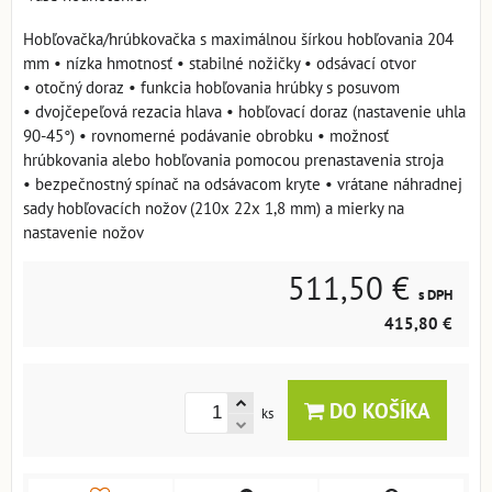
Hobľovačka/hrúbkovačka s maximálnou šírkou hobľovania 204
mm • nízka hmotnosť • stabilné nožičky • odsávací otvor
• otočný doraz • funkcia hobľovania hrúbky s posuvom
• dvojčepeľová rezacia hlava • hobľovací doraz (nastavenie uhla
90-45°) • rovnomerné podávanie obrobku • možnosť
hrúbkovania alebo hobľovania pomocou prenastavenia stroja
• bezpečnostný spínač na odsávacom kryte • vrátane náhradnej
sady hobľovacích nožov (210x 22x 1,8 mm) a mierky na
nastavenie nožov
511,50 €
s DPH
415,80 €
DO KOŠÍKA
ks