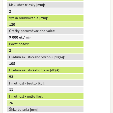
Max. úber triesky [mm]:
2
Výška hrúbkovania [mm]:
120
Otáčky porovnávacieho valca:
9 000 ot./ min
Počet nožov:
2
Hladina akustického výkonu [dB(A)]:
105
Hladina akustického tlaku [dB(A)]:
92
Hmotnosť - brutto [kg]:
33
Hmotnosť - netto [kg]:
26
Šírka balenia [mm]: