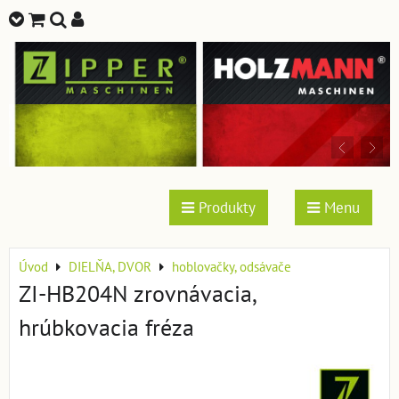
Produkty
Menu
Úvod
DIELŇA, DVOR
hoblovačky, odsávače
ZI-HB204N zrovnávacia,
hrúbkovacia fréza